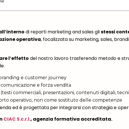
ia
all’interno
di reparti marketing and sales gli
stessi cont
azione operativa
, focalizzata su marketing, sales, bran
re l’effetto
del nostro lavoro trasferendo metodo e str
e.
branding e customer journey
e comunicazione e forza vendita
testi commerciali, presentazioni, contenuti digitali, tecni
pporto operativo, non come sostituto delle competenze
azienda ed è progettata per integrarsi con strategia e opera
on
CIAC S.c.r.l.
, agenzia formativa accreditata.