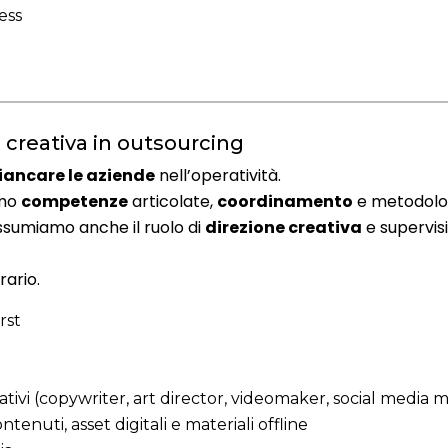
ess
 creativa in outsourcing
iancare le aziende
nell’operatività.
amo
competenze
articolate,
coordinamento
e metodolog
.Assumiamo anche il ruolo di
direzione creativa
e supervis
rario.
rst
ivi (copywriter, art director, videomaker, social media 
enuti, asset digitali e materiali offline