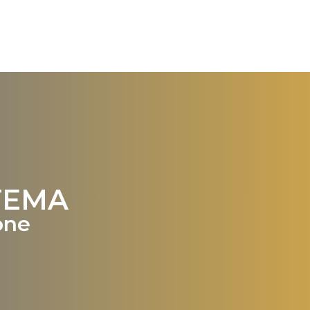
TEMA
one