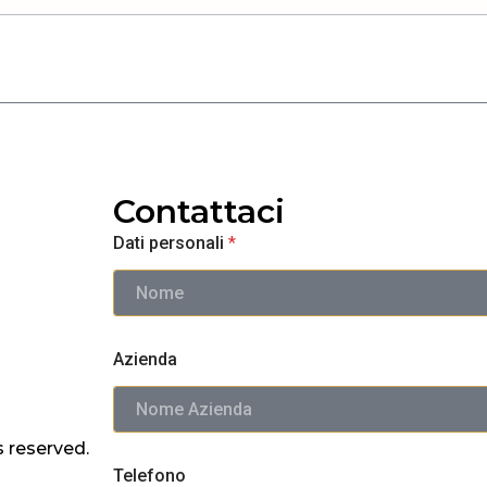
Contattaci
Dati personali
*
First
E
Azienda
-
m
a
i
l
s reserved.
C
Telefono